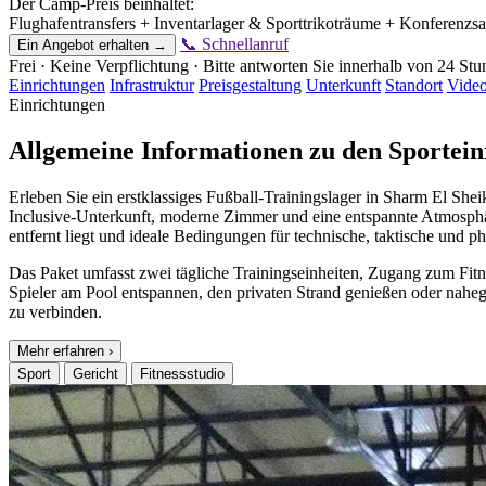
Der Camp-Preis beinhaltet:
Flughafentransfers + Inventarlager & Sporttrikoträume + Konferenzs
📞 Schnellanruf
Ein Angebot erhalten →
Frei · Keine Verpflichtung · Bitte antworten Sie innerhalb von 24 St
Einrichtungen
Infrastruktur
Preisgestaltung
Unterkunft
Standort
Vide
Einrichtungen
Allgemeine Informationen zu den Sportein
Erleben Sie ein erstklassiges Fußball-Trainingslager in Sharm El Sh
Inclusive-Unterkunft, moderne Zimmer und eine entspannte Atmosphäre
entfernt liegt und ideale Bedingungen für technische, taktische und ph
Das Paket umfasst zwei tägliche Trainingseinheiten, Zugang zum Fit
Spieler am Pool entspannen, den privaten Strand genießen oder nahe
zu verbinden.
Mehr erfahren
›
Sport
Gericht
Fitnessstudio