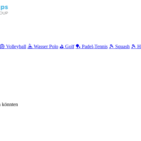
🏐 Volleyball
🤽 Wasser Polo
⛳ Golf
🏓 Padel-Tennis
🎾 Squash
🎾 H
en könnten