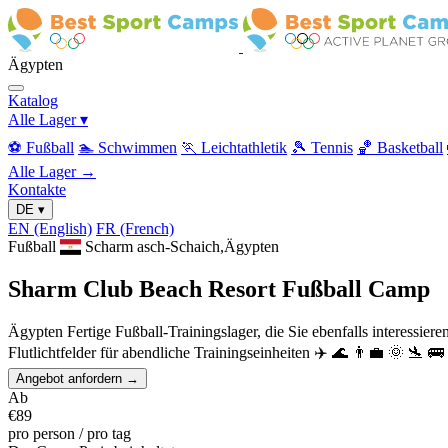
Ägypten
Katalog
Alle Lager
▾
⚽ Fußball
🏊 Schwimmen
🏃 Leichtathletik
🎾 Tennis
🏀 Basketball
Alle Lager →
Kontakte
DE
▾
EN
(English)
FR
(French)
Fußball
Scharm asch-Schaich,Ägypten
Sharm Club Beach Resort Fußball Camp
Ägypten Fertige Fußball-Trainingslager, die Sie ebenfalls interessier
Flutlichtfelder für abendliche Trainingseinheiten
✈️
🌊
👨‍💼
🌞
🛬
🚌
Angebot anfordern →
Ab
€89
pro person / pro tag