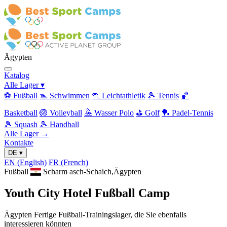
Ägypten
Katalog
Alle Lager
▾
⚽ Fußball
🏊 Schwimmen
🏃 Leichtathletik
🎾 Tennis
🏀
Basketball
🏐 Volleyball
🤽 Wasser Polo
⛳ Golf
🏓 Padel-Tennis
🎾 Squash
🎾 Handball
Alle Lager →
Kontakte
DE
▾
EN
(English)
FR
(French)
Fußball
Scharm asch-Schaich,Ägypten
Youth City Hotel Fußball Camp
Ägypten Fertige Fußball-Trainingslager, die Sie ebenfalls
interessieren könnten