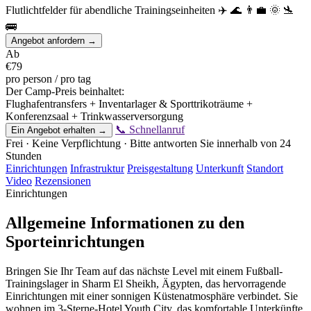
Flutlichtfelder für abendliche Trainingseinheiten
✈️
🌊
👨‍💼
🌞
🛬
🚌
Angebot anfordern →
Ab
€79
pro person / pro tag
Der Camp-Preis beinhaltet:
Flughafentransfers + Inventarlager & Sporttrikoträume +
Konferenzsaal + Trinkwasserversorgung
📞 Schnellanruf
Ein Angebot erhalten →
Frei · Keine Verpflichtung · Bitte antworten Sie innerhalb von 24
Stunden
Einrichtungen
Infrastruktur
Preisgestaltung
Unterkunft
Standort
Video
Rezensionen
Einrichtungen
Allgemeine Informationen zu den
Sporteinrichtungen
Bringen Sie Ihr Team auf das nächste Level mit einem Fußball-
Trainingslager in Sharm El Sheikh, Ägypten, das hervorragende
Einrichtungen mit einer sonnigen Küstenatmosphäre verbindet. Sie
wohnen im 3-Sterne-Hotel Youth City, das komfortable Unterkünfte,