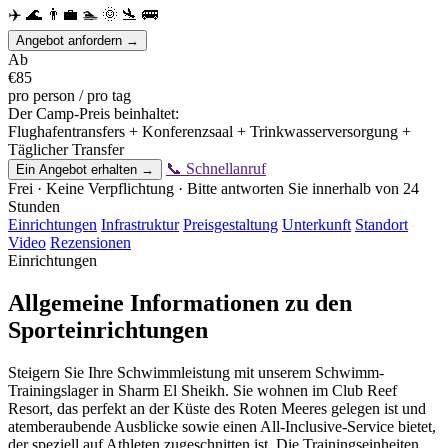
✈️
🌊
👨‍💼
🏊
🌞
🛬
🚌
Angebot anfordern →
Ab
€85
pro person / pro tag
Der Camp-Preis beinhaltet:
Flughafentransfers + Konferenzsaal + Trinkwasserversorgung +
Täglicher Transfer
📞 Schnellanruf
Ein Angebot erhalten →
Frei · Keine Verpflichtung · Bitte antworten Sie innerhalb von 24
Stunden
Einrichtungen
Infrastruktur
Preisgestaltung
Unterkunft
Standort
Video
Rezensionen
Einrichtungen
Allgemeine Informationen zu den
Sporteinrichtungen
Steigern Sie Ihre Schwimmleistung mit unserem Schwimm-
Trainingslager in Sharm El Sheikh. Sie wohnen im Club Reef
Resort, das perfekt an der Küste des Roten Meeres gelegen ist und
atemberaubende Ausblicke sowie einen All-Inclusive-Service bietet,
der speziell auf Athleten zugeschnitten ist. Die Trainingseinheiten