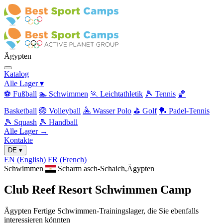
Ägypten
Katalog
Alle Lager
▾
⚽ Fußball
🏊 Schwimmen
🏃 Leichtathletik
🎾 Tennis
🏀
Basketball
🏐 Volleyball
🤽 Wasser Polo
⛳ Golf
🏓 Padel-Tennis
🎾 Squash
🎾 Handball
Alle Lager →
Kontakte
DE
▾
EN
(English)
FR
(French)
Schwimmen
Scharm asch-Schaich,Ägypten
Club Reef Resort Schwimmen Camp
Ägypten Fertige Schwimmen-Trainingslager, die Sie ebenfalls
interessieren könnten