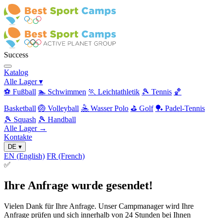
Success
Katalog
Alle Lager
▾
⚽ Fußball
🏊 Schwimmen
🏃 Leichtathletik
🎾 Tennis
🏀
Basketball
🏐 Volleyball
🤽 Wasser Polo
⛳ Golf
🏓 Padel-Tennis
🎾 Squash
🎾 Handball
Alle Lager →
Kontakte
DE
▾
EN
(English)
FR
(French)
✅
Ihre Anfrage wurde gesendet!
Vielen Dank für Ihre Anfrage. Unser Campmanager wird Ihre
Anfrage prüfen und sich innerhalb von 24 Stunden bei Ihnen